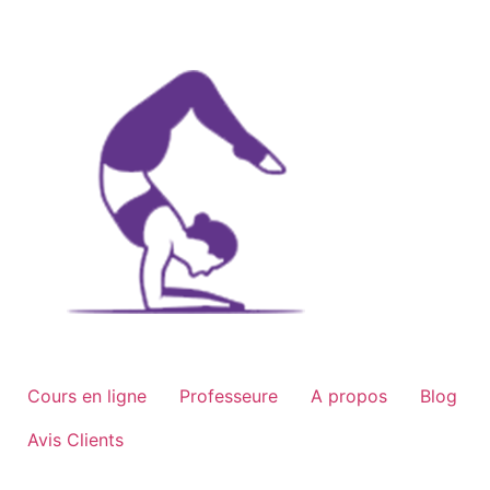
Aller
au
contenu
Cours en ligne
Professeure
A propos
Blog
Avis Clients