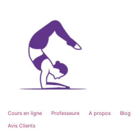
Aller
au
contenu
Cours en ligne
Professeure
A propos
Blog
Avis Clients