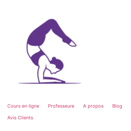
Aller
au
contenu
Cours en ligne
Professeure
A propos
Blog
Avis Clients