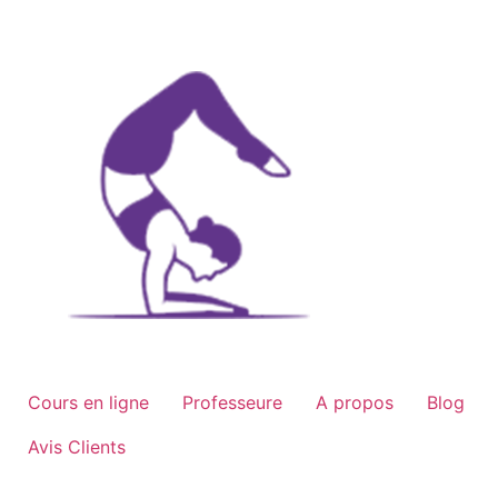
Aller
au
contenu
Cours en ligne
Professeure
A propos
Blog
Avis Clients