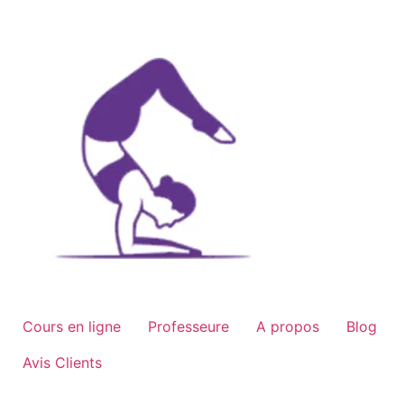
Aller
au
contenu
Cours en ligne
Professeure
A propos
Blog
Avis Clients