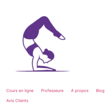
Aller
au
contenu
Cours en ligne
Professeure
A propos
Blog
Avis Clients