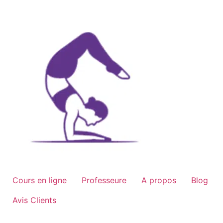
Aller
au
contenu
Cours en ligne
Professeure
A propos
Blog
Avis Clients