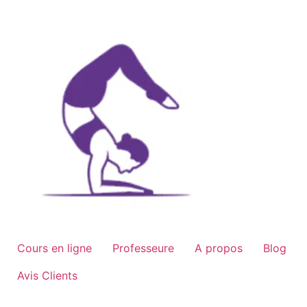
Aller
au
contenu
Cours en ligne
Professeure
A propos
Blog
Avis Clients