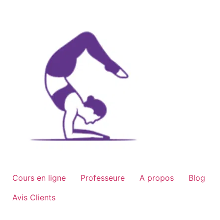
Aller
au
contenu
Cours en ligne
Professeure
A propos
Blog
Avis Clients