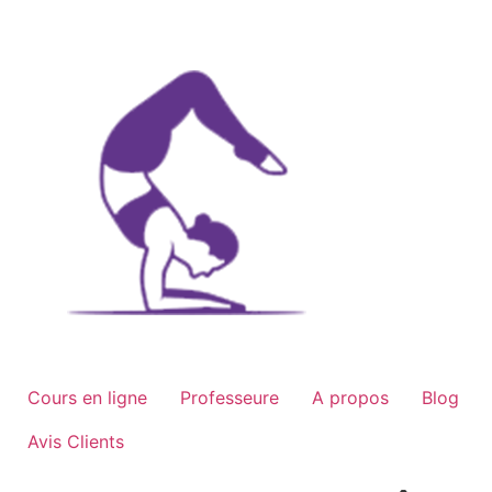
Aller
au
contenu
Cours en ligne
Professeure
A propos
Blog
Avis Clients