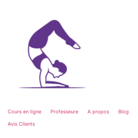
Aller
au
contenu
Cours en ligne
Professeure
A propos
Blog
Avis Clients