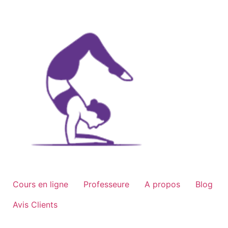
Aller
au
contenu
Cours en ligne
Professeure
A propos
Blog
Avis Clients